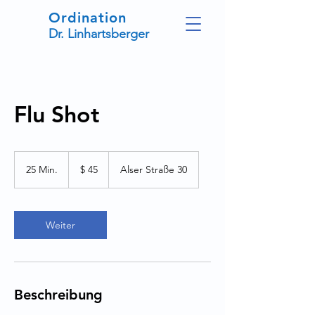
Ordination
Dr. Linhartsberger
Flu Shot
45
US-
25 Min.
2
$ 45
Alser Straße 30
Dollar
5
M
i
n
Weiter
.
Beschreibung