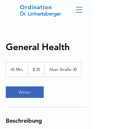
Ordination
Dr. Linhartsberger
General Health
25
US-
45 Min.
4
$ 25
Alser Straße 30
Dollar
5
M
i
n
Weiter
.
Beschreibung